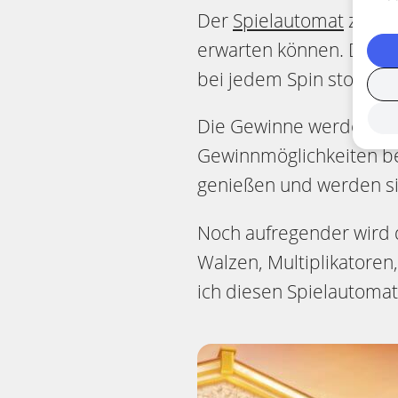
Der
Spielautomat
zeigt 
erwarten können. Der Sp
bei jedem Spin stolze 3
Die Gewinne werden dab
Gewinnmöglichkeiten bes
genießen und werden sic
Noch aufregender wird d
Walzen, Multiplikatoren
ich diesen Spielautomat 