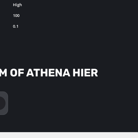
High
100
0.1
M OF ATHENA HIER