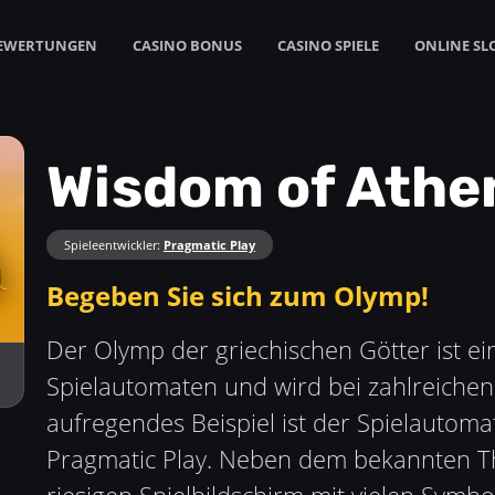
EWERTUNGEN
CASINO BONUS
CASINO SPIELE
ONLINE SL
Wisdom of Athe
Spieleentwickler:
Pragmatic Play
Begeben Sie sich zum Olymp!
Der Olymp der griechischen Götter ist ei
Spielautomaten und wird bei zahlreichen
aufregendes Beispiel ist der Spielautom
Pragmatic Play. Neben dem bekannten Th