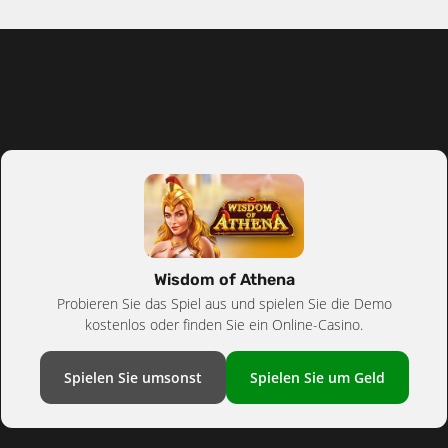
Wisdom of Athena
Probieren Sie das Spiel aus und spielen Sie die Demo
kostenlos oder finden Sie ein Online-Casino.
Spielen Sie umsonst
Spielen Sie um Geld