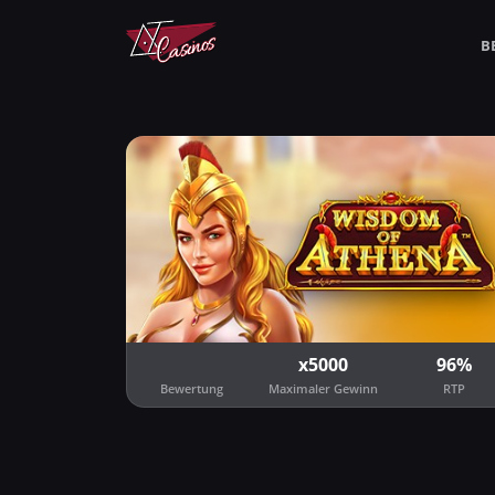
B
x5000
96%
Bewertung
Maximaler Gewinn
RTP