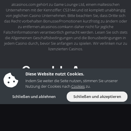
atcasinos.com gehört zu Game Lounge Ltd, einem maltesischen
Unternehmen mit der Kennziffer: C53144 und ist komplett unabhängig
von jeglichen Casino Unternehmen. Bitte beachten Sie, dass Dritte sich
das Recht vorbehalten Bonusse/Promotionen kurzfristig zu ändern oder
zu entfernen.atcasinos.comkann daher nicht für jegliche
Falschinformationen verantwortlich gemacht werden. Lesen Sie sich stets
die Allgemeinen Geschäftsbedingungen und die Bonusbedingungen in
jedem Casino durch, bevor Sie anfangen zu spielen. Wir verlinken nur zu
lizenzierten Casinos.
Diese Website nutzt Cookies.
Indem Sie weiter die Seite nutzen, stimmen Sie unserer
Nutzung der Cookies nach
Cookies
zu.
Schließen und ablehnen
Schließen und akzeptieren