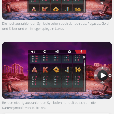
Die hochauszahlenden Symbole sehen auch danach aus, Pegasus, Gold
und Silber und ein Krieger spiegeln Luxus
Bei den niedrig auszahlenden Symbolen handelt es sich um die
Kartensymbole von 10 bis Ass