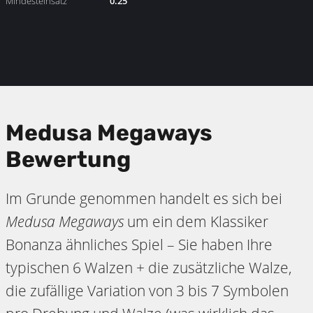
Mindesteinsatz
0.25
Medusa Megaways
Bewertung
Im Grunde genommen handelt es sich bei
Medusa Megaways
um ein dem Klassiker
Bonanza ähnliches Spiel – Sie haben Ihre
typischen 6 Walzen + die zusätzliche Walze,
die zufällige Variation von 3 bis 7 Symbolen