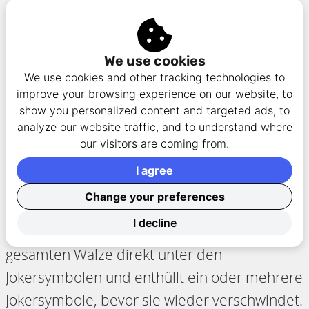
Spezielle Dinge, die im Basisspiel
geschehen können
We use cookies
Wenn ein oder mehrere Jokersymbole auf der
We use cookies and other tracking technologies to
improve your browsing experience on our website, to
zusätzlichen Walze erscheinen, besteht die
show you personalized content and targeted ads, to
Chance, dass das Medusa’s Gaze-Feature
analyze our website traffic, and to understand where
our visitors are coming from.
aktiviert wird.
I agree
Medusa Gaze Feature
Change your preferences
I decline
In diesem Fall erscheint Medusa auf der
gesamten Walze direkt unter den
Jokersymbolen und enthüllt ein oder mehrere
Jokersymbole, bevor sie wieder verschwindet.