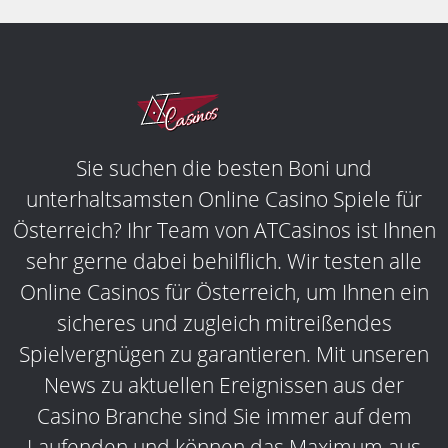
Sie suchen die besten Boni und
unterhaltsamsten Online Casino Spiele für
Österreich? Ihr Team von ATCasinos ist Ihnen
sehr gerne dabei behilflich. Wir testen alle
Online Casinos für Österreich, um Ihnen ein
sicheres und zugleich mitreißendes
Spielvergnügen zu garantieren. Mit unseren
News zu aktuellen Ereignissen aus der
Casino Branche sind Sie immer auf dem
Laufenden und können das Maximum aus