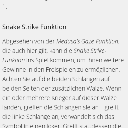
1.
Snake Strike Funktion
Abgesehen von der
Medusa’s Gaze-Funktion
,
die auch hier gilt, kann die
Snake Strike-
Funktion
ins Spiel kommen, um Ihnen weitere
Gewinne in den Freispielen zu ermöglichen.
Achten Sie auf die beiden Schlangen auf
beiden Seiten der zusätzlichen Walze. Wenn
ein oder mehrere Krieger auf dieser Walze
landen, greifen die Schlangen sie an – greift
die linke Schlange an, verwandelt sich das
Symbol in einen Joker. Greift stattdessen die