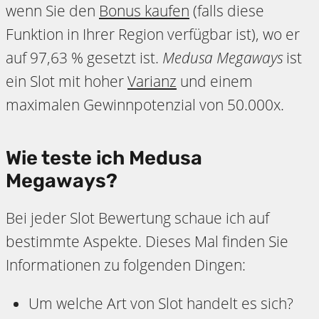
wenn Sie den
Bonus kaufen
(falls diese
Funktion in Ihrer Region verfügbar ist), wo er
auf 97,63 % gesetzt ist.
Medusa Megaways
ist
ein Slot mit hoher
Varianz
und einem
maximalen Gewinnpotenzial von 50.000x.
Wie teste ich Medusa
Megaways?
Bei jeder Slot Bewertung schaue ich auf
bestimmte Aspekte. Dieses Mal finden Sie
Informationen zu folgenden Dingen:
Um welche Art von Slot handelt es sich?