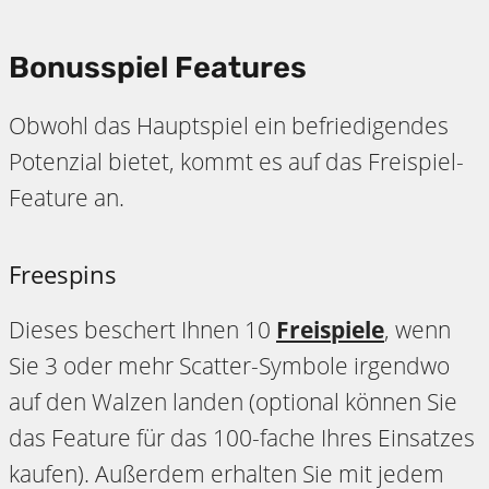
Bonusspiel Features
Obwohl das Hauptspiel ein befriedigendes
Potenzial bietet, kommt es auf das Freispiel-
Feature an.
Freespins
Dieses beschert Ihnen 10
Freispiele
, wenn
Sie 3 oder mehr Scatter-Symbole irgendwo
auf den Walzen landen (optional können Sie
das Feature für das 100-fache Ihres Einsatzes
kaufen). Außerdem erhalten Sie mit jedem