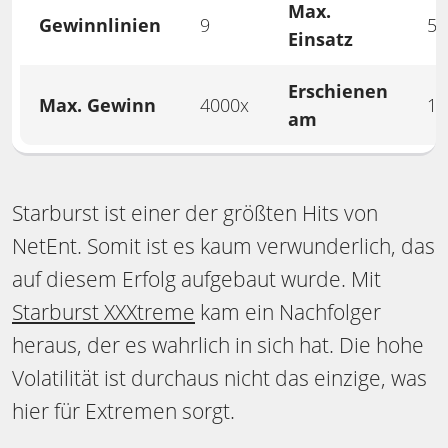
Max.
Gewinnlinien
9
50
Einsatz
Erschienen
Max. Gewinn
4000x
14
am
Starburst ist einer der größten Hits von
NetEnt. Somit ist es kaum verwunderlich, das
auf diesem Erfolg aufgebaut wurde. Mit
Starburst XXXtreme
kam ein Nachfolger
heraus, der es wahrlich in sich hat. Die hohe
Volatilität ist durchaus nicht das einzige, was
hier für Extremen sorgt.