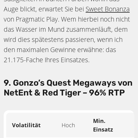
Auge blickt, erwartet Sie bei
Sweet Bonanza
von Pragmatic Play. Wem hierbei noch nicht
das Wasser im Mund zusammenläuft, dem
wird dies spätestens passieren, wenn ich
den maximalen Gewinne erwähne: das
21.175-Fache Ihres Einsatzes.
9. Gonzo’s Quest Megaways von
NetEnt & Red Tiger – 96% RTP
Min.
Volatilität
Hoch
Einsatz