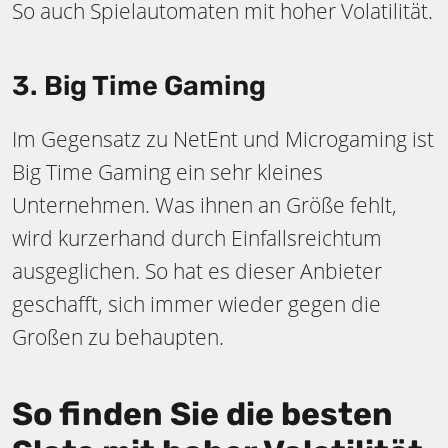
So auch Spielautomaten mit hoher Volatilität.
3. Big Time Gaming
Im Gegensatz zu NetEnt und Microgaming ist
Big Time Gaming ein sehr kleines
Unternehmen. Was ihnen an Größe fehlt,
wird kurzerhand durch Einfallsreichtum
ausgeglichen. So hat es dieser Anbieter
geschafft, sich immer wieder gegen die
Großen zu behaupten.
So finden Sie die besten