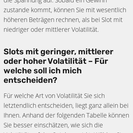
zustande kommt, können Sie mit wesentlich
höheren Beträgen rechnen, als bei Slot mit
niedriger oder mittlerer Volatilität.
Slots mit geringer, mittlerer
oder hoher Volatilität – Für
welche soll ich mich
entscheiden?
Für welche Art von Volatilität Sie sich
letztendlich entscheiden, liegt ganz allein bei
Ihnen. Anhand der folgenden Tabelle können
Sie besser einschätzen, wie sich die