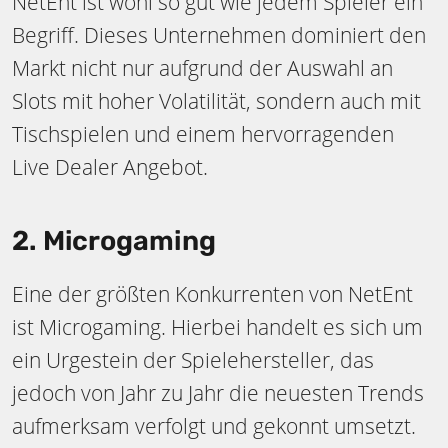
NetEnt ist wohl so gut wie jedem Spieler ein
Begriff. Dieses Unternehmen dominiert den
Markt nicht nur aufgrund der Auswahl an
Slots mit hoher Volatilität, sondern auch mit
Tischspielen und einem hervorragenden
Live Dealer Angebot.
2. Microgaming
Eine der größten Konkurrenten von NetEnt
ist Microgaming. Hierbei handelt es sich um
ein Urgestein der Spielehersteller, das
jedoch von Jahr zu Jahr die neuesten Trends
aufmerksam verfolgt und gekonnt umsetzt.