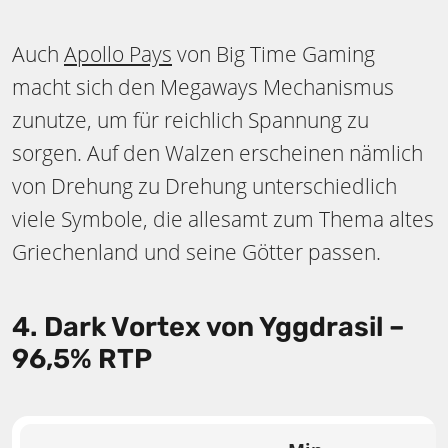
Auch
Apollo Pays
von Big Time Gaming
macht sich den Megaways Mechanismus
zunutze, um für reichlich Spannung zu
sorgen. Auf den Walzen erscheinen nämlich
von Drehung zu Drehung unterschiedlich
viele Symbole, die allesamt zum Thema altes
Griechenland und seine Götter passen.
4. Dark Vortex von Yggdrasil –
96,5% RTP