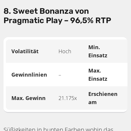
8. Sweet Bonanza von
Pragmatic Play – 96,5% RTP
Min.
Volatilität
Hoch
Einsatz
Max.
Gewinnlinien
–
Einsatz
Erschienen
Max. Gewinn
21.175x
am
Süßigkeiten in bunten Farben wohin das