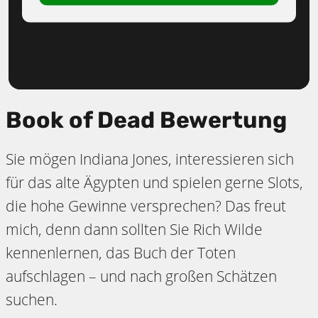
Book of Dead Bewertung
Sie mögen Indiana Jones, interessieren sich
für das alte Ägypten und spielen gerne Slots,
die hohe Gewinne versprechen? Das freut
mich, denn dann sollten Sie Rich Wilde
kennenlernen, das Buch der Toten
aufschlagen – und nach großen Schätzen
suchen.