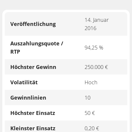
14. Januar
Veröffentlichung
2016
Auszahlungsquote /
94,25 %
RTP
Höchster Gewinn
250.000 €
Volatilität
Hoch
Gewinnlinien
10
Höchster Einsatz
50 €
Kleinster Einsatz
0,20 €