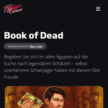
Book of Dead
Spieleentwickler:
Play 'n Go
Begeben Sie sich im alten Ägypten auf die
Suche nach legendären Schätzen – selbst
unerfahrene Schatzjäger haben mit diesem Slot
Freude.