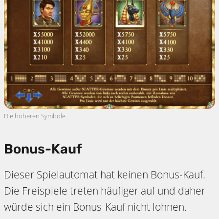
Die höheren Symbole
Bonus-Kauf
Dieser Spielautomat hat keinen Bonus-Kauf.
Die Freispiele treten häufiger auf und daher
würde sich ein Bonus-Kauf nicht lohnen.