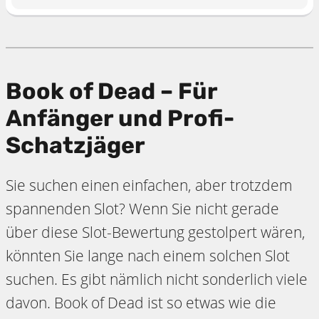
Book of Dead – Für
Anfänger und Profi-
Schatzjäger
Sie suchen einen einfachen, aber trotzdem
spannenden Slot? Wenn Sie nicht gerade
über diese Slot-Bewertung gestolpert wären,
könnten Sie lange nach einem solchen Slot
suchen. Es gibt nämlich nicht sonderlich viele
davon. Book of Dead ist so etwas wie die