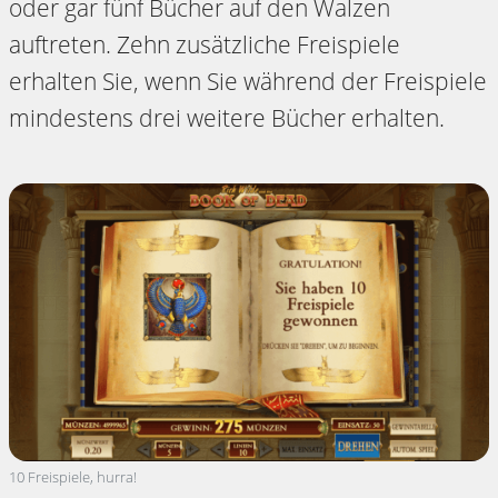
oder gar fünf Bücher auf den Walzen
auftreten. Zehn zusätzliche Freispiele
erhalten Sie, wenn Sie während der Freispiele
mindestens drei weitere Bücher erhalten.
10 Freispiele, hurra!