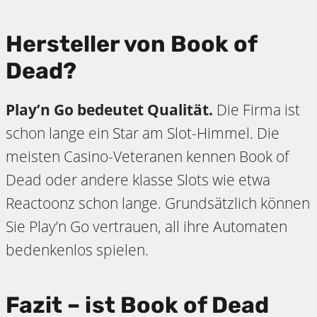
Hersteller von Book of
Dead?
Play’n Go bedeutet Qualität.
Die Firma ist
schon lange ein Star am Slot-Himmel. Die
meisten Casino-Veteranen kennen Book of
Dead oder andere klasse Slots wie etwa
Reactoonz schon lange. Grundsätzlich können
Sie Play’n Go vertrauen, all ihre Automaten
bedenkenlos spielen.
Fazit – ist Book of Dead