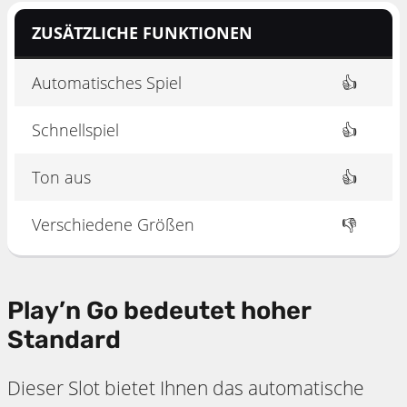
ZUSÄTZLICHE FUNKTIONEN
Automatisches Spiel
👍
Schnellspiel
👍
Ton aus
👍
Verschiedene Größen
👎
Play’n Go bedeutet hoher
Standard
Dieser Slot bietet Ihnen das automatische