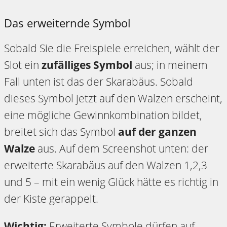
Das erweiternde Symbol
Sobald Sie die Freispiele erreichen, wählt der
Slot ein
zufälliges Symbol
aus; in meinem
Fall unten ist das der Skarabäus. Sobald
dieses Symbol jetzt auf den Walzen erscheint,
eine mögliche Gewinnkombination bildet,
breitet sich das Symbol
auf der ganzen
Walze
aus. Auf dem Screenshot unten: der
erweiterte Skarabäus auf den Walzen 1,2,3
und 5 – mit ein wenig Glück hätte es richtig in
der Kiste gerappelt.
Wichtig:
Erweiterte Symbole dürfen auf