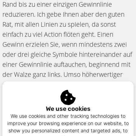
Rand bis zu einer einzigen Gewinnlinie
reduzieren. Ich gebe Ihnen aber den guten
Rat, mit allen Linien zu spielen, da sonst
einfach zu viel Action flöten geht. Einen
Gewinn erzielen Sie, wenn mindestens zwei
oder drei gleiche Symbole hintereinander auf
einer Gewinnlinie auftauchen, beginnend mit
der Walze ganz links. Umso höherwertiger
das Symbol, umso mehr gleiche Symbole in
einer Reihe, desto höher der Gewinn.
We use cookies
Symbole
We use cookies and other tracking technologies to
improve your browsing experience on our website, to
Niedere Symbole
(mindestens 3 benötigt
show you personalized content and targeted ads, to