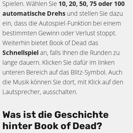
Spielen. Wählen Sie
10, 20, 50, 75 oder 100
automatische Drehs
und stellen Sie dazu
ein, dass die Autospiel-Funktion bei einem
bestimmten Gewinn oder Verlust stoppt.
Weiterhin bietet Book of Dead das
Schnellspiel
an, falls Ihnen die Runden zu
lange dauern. Klicken Sie dafür im linken
unteren Bereich auf das Blitz-Symbol. Auch
die Musik können Sie dort, mit Klick auf den
Lautsprecher, ausschalten.
Was ist die Geschichte
hinter Book of Dead?