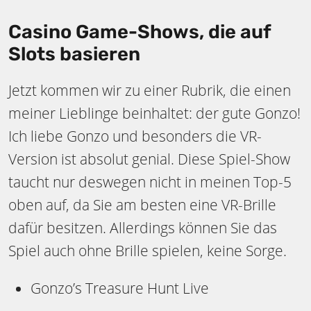
Casino Game-Shows, die auf
Slots basieren
Jetzt kommen wir zu einer Rubrik, die einen
meiner Lieblinge beinhaltet: der gute Gonzo!
Ich liebe Gonzo und besonders die VR-
Version ist absolut genial. Diese Spiel-Show
taucht nur deswegen nicht in meinen Top-5
oben auf, da Sie am besten eine VR-Brille
dafür besitzen. Allerdings können Sie das
Spiel auch ohne Brille spielen, keine Sorge.
Gonzo’s Treasure Hunt Live