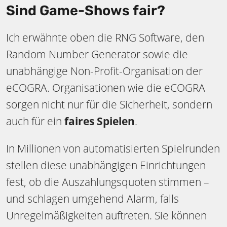
Sind Game-Shows fair?
Ich erwähnte oben die RNG Software, den
Random Number Generator sowie die
unabhängige Non-Profit-Organisation der
eCOGRA. Organisationen wie die eCOGRA
sorgen nicht nur für die Sicherheit, sondern
auch für ein
faires Spielen
.
In Millionen von automatisierten Spielrunden
stellen diese unabhängigen Einrichtungen
fest, ob die Auszahlungsquoten stimmen –
und schlagen umgehend Alarm, falls
Unregelmäßigkeiten auftreten. Sie können