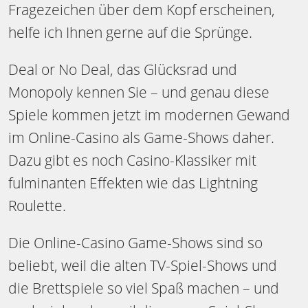
Fragezeichen über dem Kopf erscheinen,
helfe ich Ihnen gerne auf die Sprünge.
Deal or No Deal, das Glücksrad und
Monopoly kennen Sie – und genau diese
Spiele kommen jetzt im modernen Gewand
im Online-Casino als Game-Shows daher.
Dazu gibt es noch Casino-Klassiker mit
fulminanten Effekten wie das Lightning
Roulette.
Die Online-Casino Game-Shows sind so
beliebt, weil die alten TV-Spiel-Shows und
die Brettspiele so viel Spaß machen – und