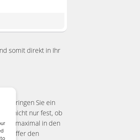
d somit direkt in Ihr
für bringen Sie ein
egt nicht nur fest, ob
 Geld maximal in den
our
ed
her Koffer den
 to