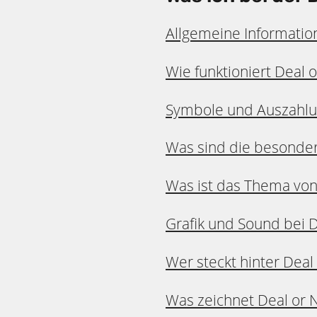
Allgemeine Informatio
Wie funktioniert Deal 
Symbole und Auszahlu
Was sind die besonde
Was ist das Thema von
Grafik und Sound bei D
Wer steckt hinter Deal
Was zeichnet Deal or 