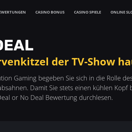
EWERTUNGEN
CASINO BONUS
CASINO SPIELE
ONLINE SL
DEAL
rvenkitzel der TV-Show h
ution Gaming begeben Sie sich in die Rolle d
bsahnen. Damit Sie stets einen kühlen Kopf
e Deal or No Deal Bewertung durchlesen.