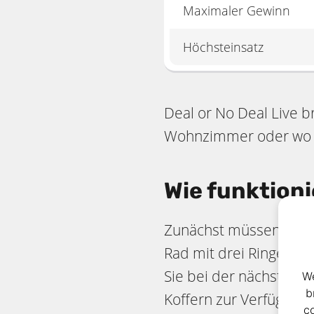
Maximaler Gewinn
Höchsteinsatz
Deal or No Deal Live br
Wohnzimmer oder wo a
Wie funktioni
Zunächst müssen Sie si
Rad mit drei Ringen zu
Sie bei der nächsten 
We
b
Koffern zur Verfügung 
co