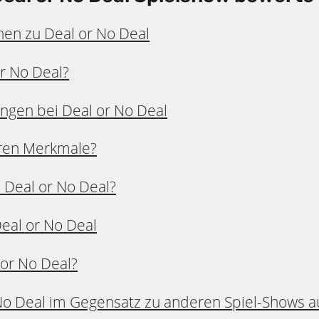
nen zu Deal or No Deal
or No Deal?
ngen bei Deal or No Deal
ren Merkmale?
 Deal or No Deal?
eal or No Deal
 or No Deal?
No Deal im Gegensatz zu anderen Spiel-Shows a