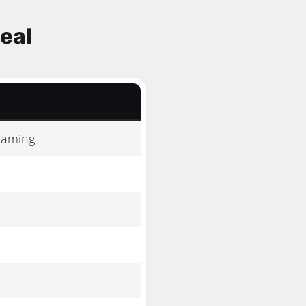
eal
Gaming