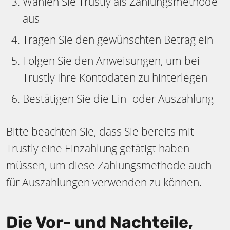
Wählen Sie Trustly als Zahlungsmethode
aus
Tragen Sie den gewünschten Betrag ein
Folgen Sie den Anweisungen, um bei
Trustly Ihre Kontodaten zu hinterlegen
Bestätigen Sie die Ein- oder Auszahlung
Bitte beachten Sie, dass Sie bereits mit
Trustly eine Einzahlung getätigt haben
müssen, um diese Zahlungsmethode auch
für Auszahlungen verwenden zu können.
Die Vor- und Nachteile,