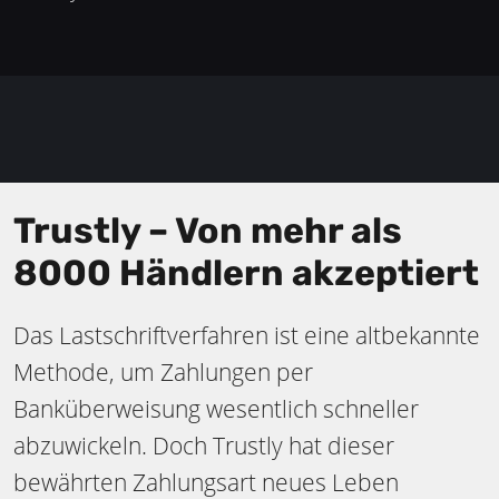
Trustly – Von mehr als
8000 Händlern akzeptiert
Das Lastschriftverfahren ist eine altbekannte
Methode, um Zahlungen per
Banküberweisung wesentlich schneller
abzuwickeln. Doch Trustly hat dieser
bewährten Zahlungsart neues Leben