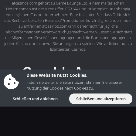
atcasinos.com gehört zu Game Lounge Ltd, einem maltesischen
Unternehmen mit der Kennziffer: C53144 und ist komplett unabhängig
von jeglichen Casino Unternehmen. Bitte beachten Sie, dass Dritte sich
das Recht vorbehalten Bonusse/Promotionen kurzfristig zu ändern oder
zu entfernen.atcasinos.comkann daher nicht für jegliche
Falschinformationen verantwortlich gemacht werden. Lesen Sie sich stets
die Allgemeinen Geschäftsbedingungen und die Bonusbedingungen in
jedem Casino durch, bevor Sie anfangen zu spielen. Wir verlinken nur zu
lizenzierten Casinos.
Diese Website nutzt Cookies.
Indem Sie weiter die Seite nutzen, stimmen Sie unserer
Nutzung der Cookies nach
Cookies
zu.
Schließen und ablehnen
Schließen und akzeptieren
© 2026 - atcasinos.com