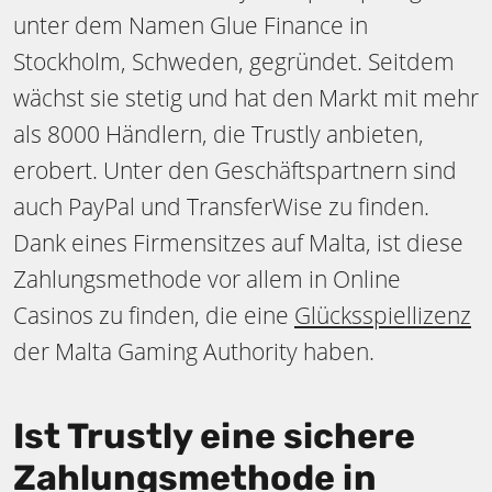
unter dem Namen Glue Finance in
Stockholm, Schweden, gegründet. Seitdem
wächst sie stetig und hat den Markt mit mehr
als 8000 Händlern, die Trustly anbieten,
erobert. Unter den Geschäftspartnern sind
auch PayPal und TransferWise zu finden.
Dank eines Firmensitzes auf Malta, ist diese
Zahlungsmethode vor allem in Online
Casinos zu finden, die eine
Glücksspiellizenz
der Malta Gaming Authority haben.
Ist Trustly eine sichere
Zahlungsmethode in