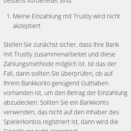
bestens vorbereitet sind.
Meine Einzahlung mit Trustly wird nicht
akzeptiert
Stellen Sie zunächst sicher, dass Ihre Bank
mit Trustly zusammenarbeitet und diese
Zahlungsmethode möglich ist. Ist das der
Fall, dann sollten Sie überprüfen, ob auf
Ihrem Bankkonto genügend Guthaben
vorhanden ist, um den Betrag der Einzahlung
abzudecken. Sollten Sie ein Bankkonto
verwenden, das nicht auf den Inhaber des
Spielerkontos registriert ist, dann wird die