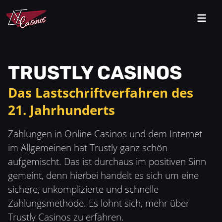
TRUSTLY CASINOS
Das Lastschriftverfahren des
21. Jahrhunderts
Zahlungen in Online Casinos und dem Internet
im Allgemeinen hat Trustly ganz schön
aufgemischt. Das ist durchaus im positiven Sinn
gemeint, denn hierbei handelt es sich um eine
sichere, unkomplizierte und schnelle
Zahlungsmethode. Es lohnt sich, mehr über
Trustly Casinos zu erfahren.