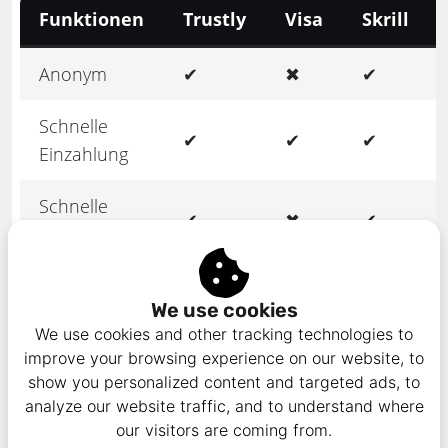
Funktionen
Trustly
Visa
Skrill
Anonym
✔
✖
✔
Schnelle
✔
✔
✔
Einzahlung
Schnelle
✔
✖
✔
Auszahlung
Kein
✖
✔
✖
We use cookies
Mittelmann
We use cookies and other tracking technologies to
improve your browsing experience on our website, to
Keine
show you personalized content and targeted ads, to
weiteren
✔
✔
✖
analyze our website traffic, and to understand where
Gebühren
our visitors are coming from.