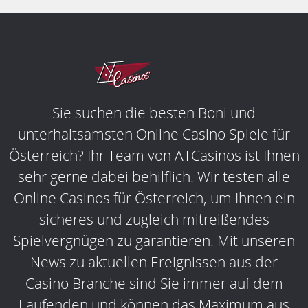
Sie suchen die besten Boni und
unterhaltsamsten Online Casino Spiele für
Österreich? Ihr Team von ATCasinos ist Ihnen
sehr gerne dabei behilflich. Wir testen alle
Online Casinos für Österreich, um Ihnen ein
sicheres und zugleich mitreißendes
Spielvergnügen zu garantieren. Mit unseren
News zu aktuellen Ereignissen aus der
Casino Branche sind Sie immer auf dem
Laufenden und können das Maximum aus