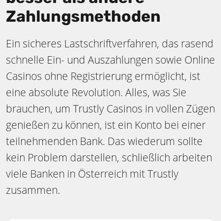
Zahlungsmethoden
Ein sicheres Lastschriftverfahren, das rasend
schnelle Ein- und Auszahlungen sowie Online
Casinos ohne Registrierung ermöglicht, ist
eine absolute Revolution. Alles, was Sie
brauchen, um Trustly Casinos in vollen Zügen
genießen zu können, ist ein Konto bei einer
teilnehmenden Bank. Das wiederum sollte
kein Problem darstellen, schließlich arbeiten
viele Banken in Österreich mit Trustly
zusammen.