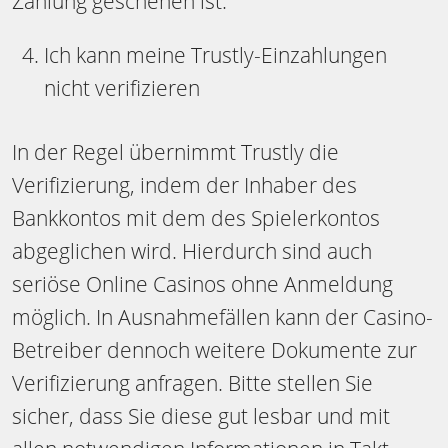
Zahlung geschehen ist.
Ich kann meine Trustly-Einzahlungen
nicht verifizieren
In der Regel übernimmt Trustly die
Verifizierung, indem der Inhaber des
Bankkontos mit dem des Spielerkontos
abgeglichen wird. Hierdurch sind auch
seriöse Online Casinos ohne Anmeldung
möglich. In Ausnahmefällen kann der Casino-
Betreiber dennoch weitere Dokumente zur
Verifizierung anfragen. Bitte stellen Sie
sicher, dass Sie diese gut lesbar und mit