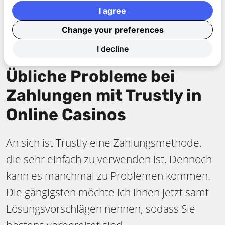
I agree
Weit
✔
✔
✔
verbreitet
Change your preferences
I decline
Übliche Probleme bei
Zahlungen mit Trustly in
Online Casinos
An sich ist Trustly eine Zahlungsmethode,
die sehr einfach zu verwenden ist. Dennoch
kann es manchmal zu Problemen kommen.
Die gängigsten möchte ich Ihnen jetzt samt
Lösungsvorschlägen nennen, sodass Sie