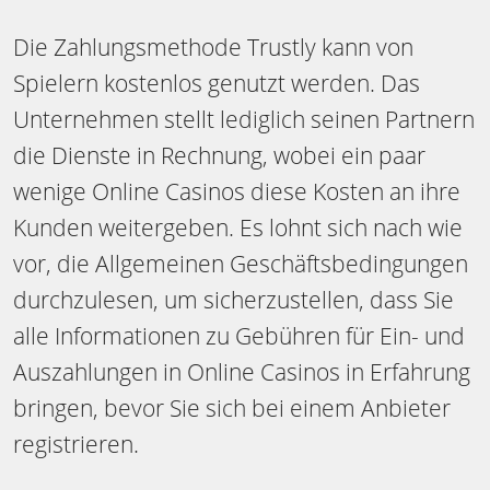
Die Zahlungsmethode Trustly kann von
Spielern kostenlos genutzt werden. Das
Unternehmen stellt lediglich seinen Partnern
die Dienste in Rechnung, wobei ein paar
wenige Online Casinos diese Kosten an ihre
Kunden weitergeben. Es lohnt sich nach wie
vor, die Allgemeinen Geschäftsbedingungen
durchzulesen, um sicherzustellen, dass Sie
alle Informationen zu Gebühren für Ein- und
Auszahlungen in Online Casinos in Erfahrung
bringen, bevor Sie sich bei einem Anbieter
registrieren.