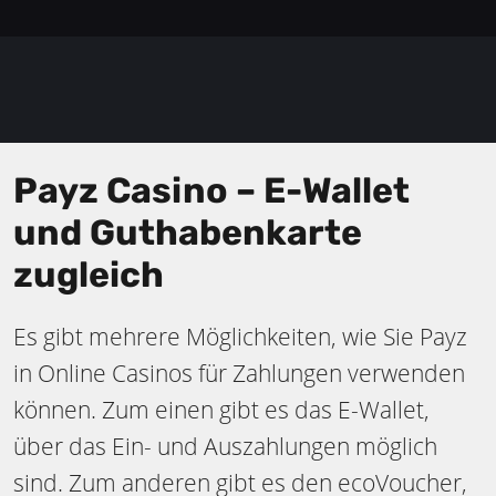
Payz Casino – E-Wallet
und Guthabenkarte
zugleich
Es gibt mehrere Möglichkeiten, wie Sie Payz
in Online Casinos für Zahlungen verwenden
können. Zum einen gibt es das E-Wallet,
über das Ein- und Auszahlungen möglich
sind. Zum anderen gibt es den ecoVoucher,