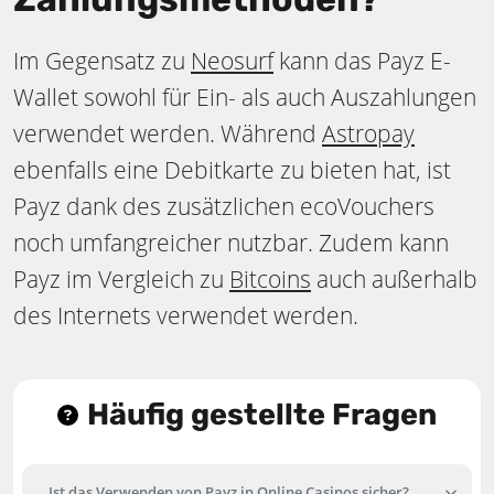
Im Gegensatz zu
Neosurf
kann das Payz E-
Wallet sowohl für Ein- als auch Auszahlungen
verwendet werden. Während
Astropay
ebenfalls eine Debitkarte zu bieten hat, ist
Payz dank des zusätzlichen ecoVouchers
noch umfangreicher nutzbar. Zudem kann
Payz im Vergleich zu
Bitcoins
auch außerhalb
des Internets verwendet werden.
Häufig gestellte Fragen
Ist das Verwenden von Payz in Online Casinos sicher?