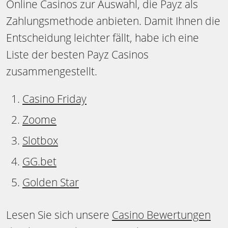
Online Casinos zur Auswahl, die Payz als
Zahlungsmethode anbieten. Damit Ihnen die
Entscheidung leichter fällt, habe ich eine
Liste der besten Payz Casinos
zusammengestellt.
Casino Friday
Zoome
Slotbox
GG.bet
Golden Star
Lesen Sie sich unsere
Casino Bewertungen