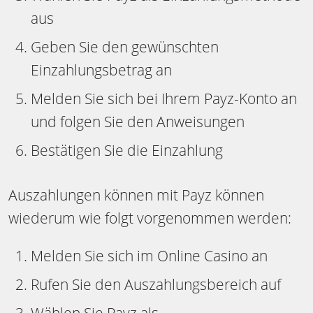
aus
Geben Sie den gewünschten
Einzahlungsbetrag an
Melden Sie sich bei Ihrem Payz-Konto an
und folgen Sie den Anweisungen
Bestätigen Sie die Einzahlung
Auszahlungen können mit Payz können
wiederum wie folgt vorgenommen werden:
Melden Sie sich im Online Casino an
Rufen Sie den Auszahlungsbereich auf
Wählen Sie Payz als