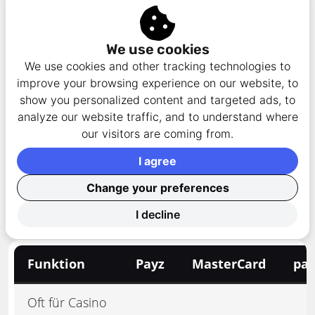
Payz vs. andere
We use cookies
Zahlungsmethoden
We use cookies and other tracking technologies to
improve your browsing experience on our website, to
show you personalized content and targeted ads, to
Bei so vielen
Zahlungsmethoden
fällt die
analyze our website traffic, and to understand where
Wahl alles andere als leicht. In dieser Tabelle
our visitors are coming from.
stelle ich Payz weiteren beliebten Methoden
I agree
gegenüber, sodass Sie diese besser
Change your preferences
vergleichen können.
I decline
Funktion
Payz
MasterCard
pay
Oft für Casino