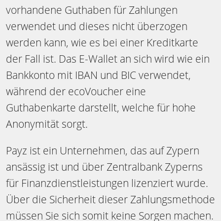
vorhandene Guthaben für Zahlungen
verwendet und dieses nicht überzogen
werden kann, wie es bei einer Kreditkarte
der Fall ist. Das E-Wallet an sich wird wie ein
Bankkonto mit IBAN und BIC verwendet,
während der ecoVoucher eine
Guthabenkarte darstellt, welche für hohe
Anonymität sorgt.
Payz ist ein Unternehmen, das auf Zypern
ansässig ist und über Zentralbank Zyperns
für Finanzdienstleistungen lizenziert wurde.
Über die Sicherheit dieser Zahlungsmethode
müssen Sie sich somit keine Sorgen machen.