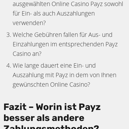
ausgewählten Online Casino Payz sowohl
für Ein- als auch Auszahlungen
verwenden?
Welche Gebühren fallen für Aus- und
Einzahlungen im entsprechenden Payz
Casino an?
Wie lange dauert eine Ein- und
Auszahlung mit Payz in dem von Ihnen
gewünschten Online Casino?
Fazit – Worin ist Payz
besser als andere
Zahlungsmethoden?