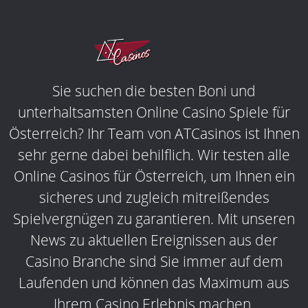
Sie suchen die besten Boni und
unterhaltsamsten Online Casino Spiele für
Österreich? Ihr Team von ATCasinos ist Ihnen
sehr gerne dabei behilflich. Wir testen alle
Online Casinos für Österreich, um Ihnen ein
sicheres und zugleich mitreißendes
Spielvergnügen zu garantieren. Mit unseren
News zu aktuellen Ereignissen aus der
Casino Branche sind Sie immer auf dem
Laufenden und können das Maximum aus
Ihrem Casino Erlebnis machen.