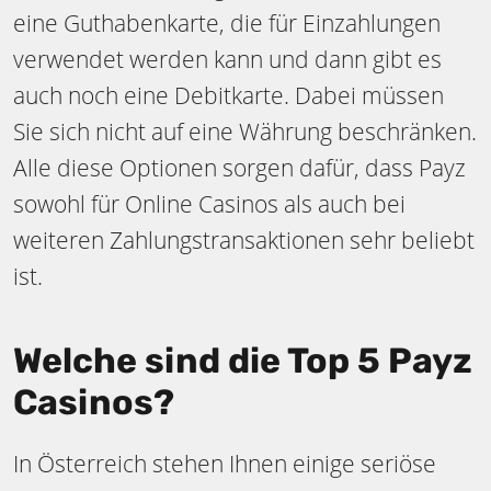
eine Guthabenkarte, die für Einzahlungen
verwendet werden kann und dann gibt es
auch noch eine Debitkarte. Dabei müssen
Sie sich nicht auf eine Währung beschränken.
Alle diese Optionen sorgen dafür, dass Payz
sowohl für Online Casinos als auch bei
weiteren Zahlungstransaktionen sehr beliebt
ist.
Welche sind die Top 5 Payz
Casinos?
In Österreich stehen Ihnen einige seriöse