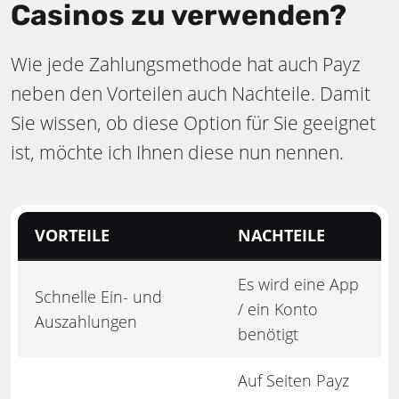
Casinos zu verwenden?
Wie jede Zahlungsmethode hat auch Payz
neben den Vorteilen auch Nachteile. Damit
Sie wissen, ob diese Option für Sie geeignet
ist, möchte ich Ihnen diese nun nennen.
VORTEILE
NACHTEILE
Es wird eine App
Schnelle Ein- und
/ ein Konto
Auszahlungen
benötigt
Auf Seiten Payz