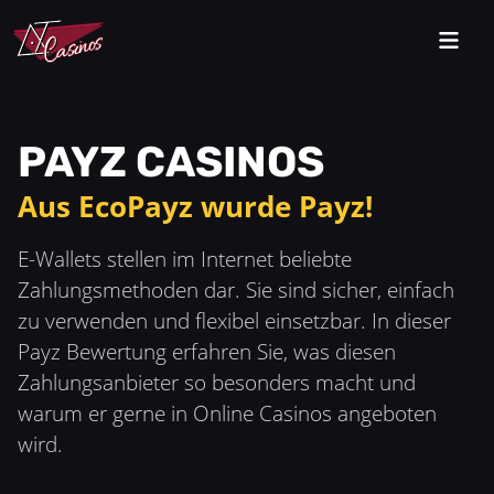
PAYZ CASINOS
Aus EcoPayz wurde Payz!
E-Wallets stellen im Internet beliebte
Zahlungsmethoden dar. Sie sind sicher, einfach
zu verwenden und flexibel einsetzbar. In dieser
Payz Bewertung erfahren Sie, was diesen
Zahlungsanbieter so besonders macht und
warum er gerne in Online Casinos angeboten
wird.