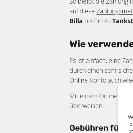
So bleibt die Zahlung f
auf diese
Zahlungsme
Billa
bis hin zu
Tankst
Wie verwende
Es ist einfach, eine Z
durch einen sehr sich
Online-Konto auch wi
Mit einem Online-Konto
überweisen.
We
b
Gebühren für di
co