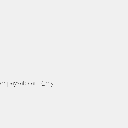
er paysafecard („my