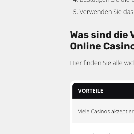
Verwenden Sie das 
Was sind die 
Online Casin
Hier finden Sie alle wi
VORTEILE
Viele Casinos akzeptie