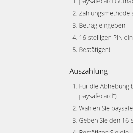
paysafecard Gutha
Zahlungsmethode 
Betrag eingeben
16-stelligen PIN e
Bestätigen!
Auszahlung
Für die Abhebung b
paysafecard“).
Wählen Sie paysafe
Geben Sie den 16-st
Bestätigen Sie die 