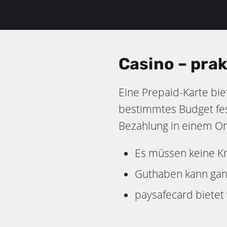
Casino – prak
Eine Prepaid-Karte bie
bestimmtes Budget fest
Bezahlung in einem On
Es müssen keine K
Guthaben kann gan
paysafecard bietet