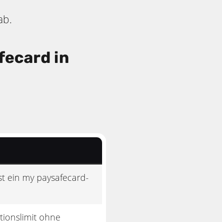
ab.
fecard in
st ein my paysafecard-
tionslimit ohne