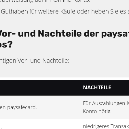
Guthaben für weitere Käufe oder heben Sie es 
Vor- und Nachteile der paysa
os?
chtigen Vor- und Nachteile:
NACHTEILE
Für Auszahlungen i
ren paysafecard.
Konto nötig.
niedrigeres Transak