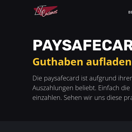
B
PAYSAFECAR
Guthaben aufladen.
Die paysafecard ist aufgrund ihre
Auszahlungen beliebt. Einfach di
einzahlen. Sehen wir uns diese p