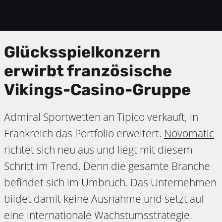
Glücksspielkonzern
erwirbt französische
Vikings-Casino-Gruppe
Admiral Sportwetten an Tipico verkauft, in
Frankreich das Portfolio erweitert.
Novomatic
richtet sich neu aus und liegt mit diesem
Schritt im Trend. Denn die gesamte Branche
befindet sich im Umbruch. Das Unternehmen
bildet damit keine Ausnahme und setzt auf
eine internationale Wachstumsstrategie.