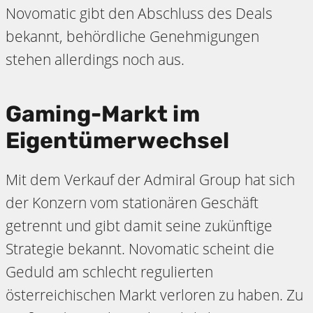
Novomatic gibt den Abschluss des Deals
bekannt, behördliche Genehmigungen
stehen allerdings noch aus.
Gaming-Markt im
Eigentümerwechsel
Mit dem Verkauf der Admiral Group hat sich
der Konzern vom stationären Geschäft
getrennt und gibt damit seine zukünftige
Strategie bekannt. Novomatic scheint die
Geduld am schlecht regulierten
österreichischen Markt verloren zu haben. Zu