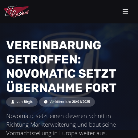
VEREINBARUNG
GETROFFEN:
NOVOMATIC SETZT
ÜBERNAHME FORT
von
Birgit
Veröffentlicht
28/01/2025
Novomatic setzt einen cleveren Schritt in
Richtung Markterweiterung und baut seine
Vormachtstellung in Europa weiter aus.