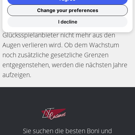
durch die Übernahme der Einfluss auf den
Change your preferences
Glücksspielmarkt drastisch erhöhen. Ein Ziel,
I decline
dass Österreichs größter privater
Glücksspielanbieter nicht mehr aus den
Augen verlieren wird. Ob dem Wachstum
noch zusätzliche gesetzliche Grenzen
entgegenstehen, werden die nächsten Jahre
aufzeigen.
Sie suchen die besten Boni und