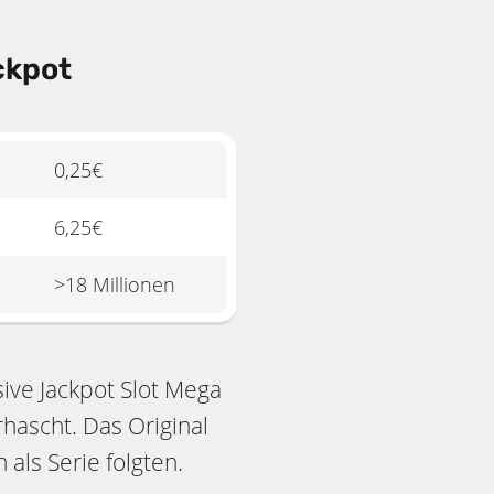
ckpot
0,25€
6,25€
>18 Millionen
ive Jackpot Slot Mega
hascht. Das Original
 als Serie folgten.