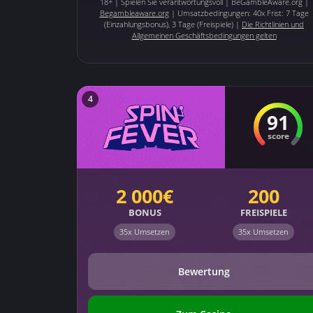
18+ | Spielen Sie verantwortungsvoll | BeGambleAware.org |
Begambleaware.org
| Umsatzbedingungen: 40x Frist: 7 Tage
(Einzahlungsbonus), 3 Tage (Freispiele) |
Die Richtlinien und
Allgemeinen Geschäftsbedingungen gelten
4
91
score
2 000€
200
BONUS
FREISPIELE
35x Umsetzen
35x Umsetzen
Bewertung