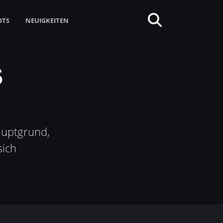
OTS
NEUIGKEITEN
S
auptgrund,
sich