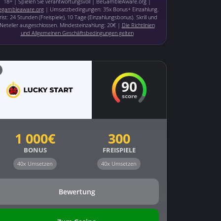
18+ | Spielen Sie verantwortungsvoll | BeGambleAware.org |
egambleaware.org
| Umsatzbedingungen: 35x Bonus+ Einzahlung.
rist: 24 Stunden (Freispiele), 10 Tage (Einzahlungsbonus). Skrill und
Neteller ausgeschlossen. Mindesteinzahlung: 20€ |
Die Richtlinien
und Allgemeinen Geschäftsbedingungen gelten
90
score
1 000€
300
BONUS
FREISPIELE
40x Umsetzen
40x Umsetzen
Bewertung