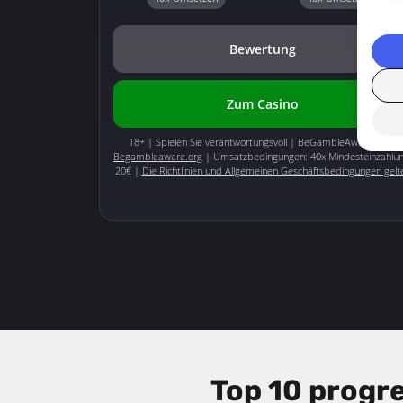
Bewertung
Zum Casino
18+ | Spielen Sie verantwortungsvoll | BeGambleAware.org |
Begambleaware.org
| Umsatzbedingungen: 40x Mindesteinzahlun
20€ |
Die Richtlinien und Allgemeinen Geschäftsbedingungen gelt
Top 10 progr