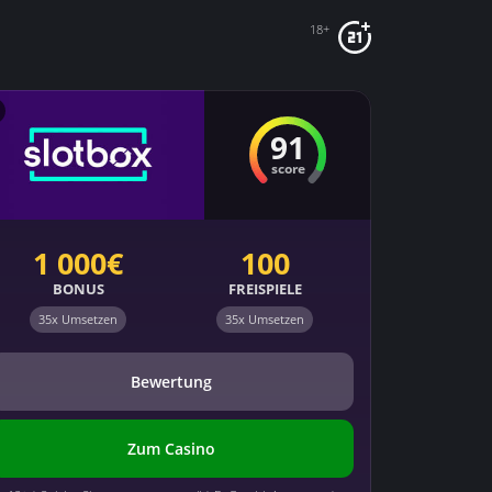
18+
91
score
1 000€
100
BONUS
FREISPIELE
35x Umsetzen
35x Umsetzen
Bewertung
Zum Casino