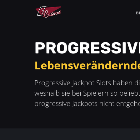
B
PROGRESSIV
Lebensverändernde
Progressive Jackpot Slots haben d
weshalb sie bei Spielern so beliebt
progressive Jackpots nicht entgehe