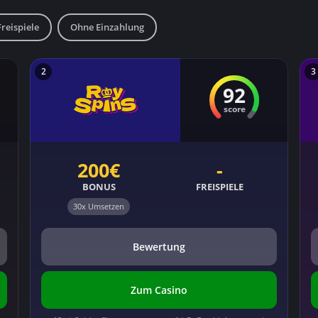
Freispiele
Ohne Einzahlung
2
3
92
score
200€
-
BONUS
FREISPIELE
30x Umsetzen
Bewertung
Zum Casino