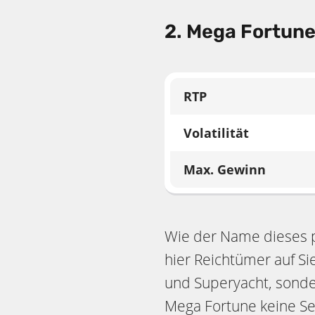
2. Mega Fortune
RTP
Volatilität
Max. Gewinn
Wie der Name dieses pr
hier Reichtümer auf Si
und Superyacht, sonde
Mega Fortune keine Se