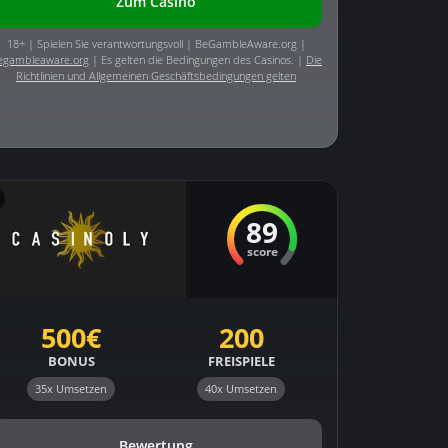
Zum Casino
18+ | Spielen Sie verantwortungsvoll | BeGambleAware.org |
egambleaware.org
| Es gelten die Bedingungen des Casinos. |
Die
Richtlinien und Allgemeinen Geschäftsbedingungen gelten
89
score
500€
200
BONUS
FREISPIELE
35x Umsetzen
40x Umsetzen
Bewertung