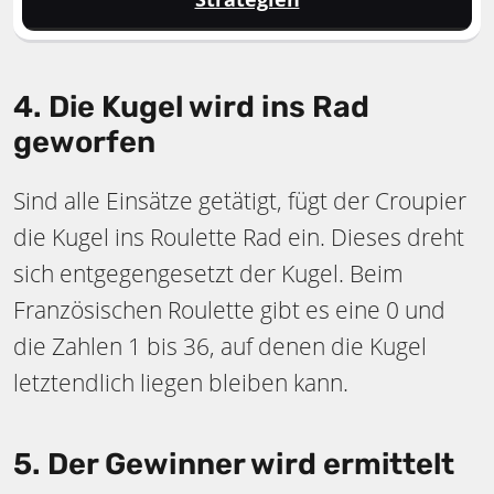
4. Die Kugel wird ins Rad
geworfen
Sind alle Einsätze getätigt, fügt der Croupier
die Kugel ins Roulette Rad ein. Dieses dreht
sich entgegengesetzt der Kugel. Beim
Französischen Roulette gibt es eine 0 und
die Zahlen 1 bis 36, auf denen die Kugel
letztendlich liegen bleiben kann.
5. Der Gewinner wird ermittelt