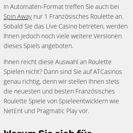
In Automaten-Format treffen Sie auch bei
Spin Away
nur 1 Französisches Roulette an.
Sobald Sie das Live Casino betreten, werden
Ihnen jedoch noch viele weitere Versionen
dieses Spiels angeboten.
Ihnen reicht diese Auswahl an Roulette
Spielen nicht? Dann sind Sie auf ATCasinos
genau richtig, denn wir stellen Ihnen stets
die neuesten und besten Französisches
Roulette Spiele von Spieleentwicklern wie
NetEnt und Pragmatic Play vor.