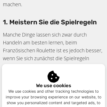
machen.
1. Meistern Sie die Spielregeln
Manche Dinge lassen sich zwar durch
Handeln am besten lernen, beim
Französischen Roulette ist es jedoch besser,
wenn Sie sich zunächst die Spielregeln
durchlesen. Hiernach lohnt es sich ein paar
Testrunden mit Spiel- oder Bonusrunden
durchzuführen, bevor Sie sich an einen
We use cookies
Echtgeldeinsatz trauen.
We use cookies and other tracking technologies to
improve your browsing experience on our website, to
show you personalized content and targeted ads, to