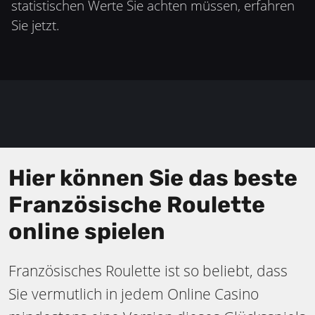
statistischen Werte Sie achten müssen, erfahren
Sie jetzt.
Hier können Sie das beste
Französische Roulette
online spielen
Französisches Roulette ist so beliebt, dass
Sie vermutlich in jedem Online Casino