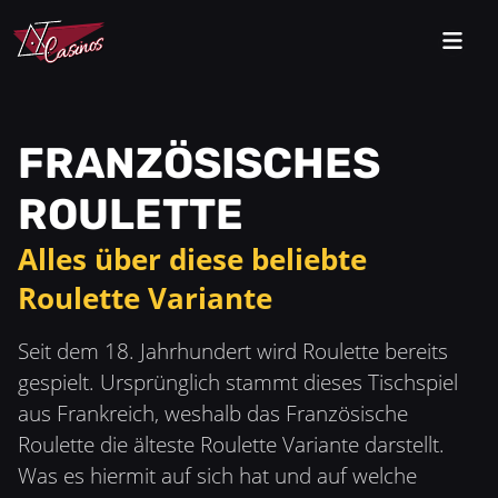
FRANZÖSISCHES
ROULETTE
Alles über diese beliebte
Roulette Variante
Seit dem 18. Jahrhundert wird Roulette bereits
gespielt. Ursprünglich stammt dieses Tischspiel
aus Frankreich, weshalb das Französische
Roulette die älteste Roulette Variante darstellt.
Was es hiermit auf sich hat und auf welche