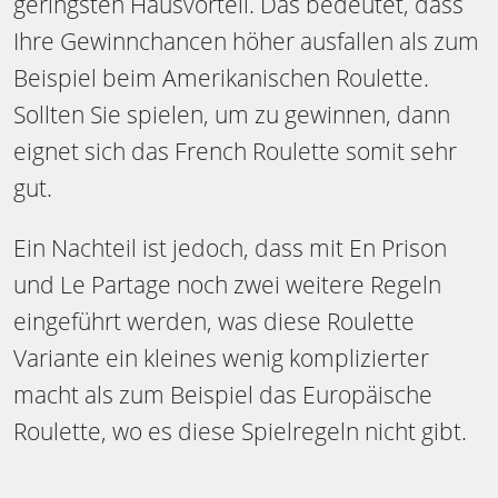
geringsten Hausvorteil. Das bedeutet, dass
Ihre Gewinnchancen höher ausfallen als zum
Beispiel beim Amerikanischen Roulette.
Sollten Sie spielen, um zu gewinnen, dann
eignet sich das French Roulette somit sehr
gut.
Ein Nachteil ist jedoch, dass mit En Prison
und Le Partage noch zwei weitere Regeln
eingeführt werden, was diese Roulette
Variante ein kleines wenig komplizierter
macht als zum Beispiel das Europäische
Roulette, wo es diese Spielregeln nicht gibt.