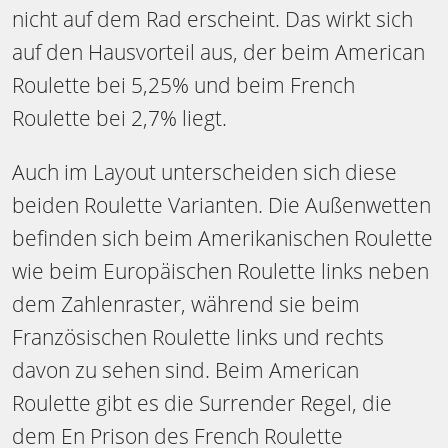
nicht auf dem Rad erscheint. Das wirkt sich
auf den Hausvorteil aus, der beim American
Roulette bei 5,25% und beim French
Roulette bei 2,7% liegt.
Auch im Layout unterscheiden sich diese
beiden Roulette Varianten. Die Außenwetten
befinden sich beim Amerikanischen Roulette
wie beim Europäischen Roulette links neben
dem Zahlenraster, während sie beim
Französischen Roulette links und rechts
davon zu sehen sind. Beim American
Roulette gibt es die Surrender Regel, die
dem En Prison des French Roulette