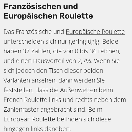
Französischen und
Europäischen Roulette
Das Französische und
Europäische Roulette
unterscheiden sich nur geringfügig. Beide
haben 37 Zahlen, die von 0 bis 36 reichen,
und einen Hausvorteil von 2,7%. Wenn Sie
sich jedoch den Tisch dieser beiden
Varianten ansehen, dann werden Sie
feststellen, dass die Außenwetten beim
French Roulette links und rechts neben dem
Zahlenraster angebracht sind. Beim
European Roulette befinden sich diese
hingegen links daneben.