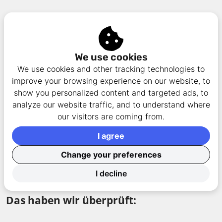
Wie haben wir die Online
Casinos mit der größten
We use cookies
Spielauswahl ausgewählt?
We use cookies and other tracking technologies to
improve your browsing experience on our website, to
Zahlen lügen nicht. Deshalb haben wir uns
show you personalized content and targeted ads, to
analyze our website traffic, and to understand where
bei unserem Vergleich der Online Casinos
our visitors are coming from.
mit der größten Spielauswahl auf diese
I agree
konzentriert. Darüber hinaus haben wir auch
Change your preferences
auf die Vielfalt der angebotenen Spiele
geachtet.
I decline
Das haben wir überprüft: