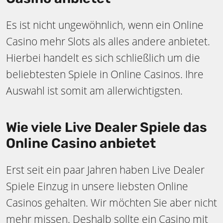
Es ist nicht ungewöhnlich, wenn ein Online
Casino mehr Slots als alles andere anbietet.
Hierbei handelt es sich schließlich um die
beliebtesten Spiele in Online Casinos. Ihre
Auswahl ist somit am allerwichtigsten.
Wie viele Live Dealer Spiele das
Online Casino anbietet
Erst seit ein paar Jahren haben Live Dealer
Spiele Einzug in unsere liebsten Online
Casinos gehalten. Wir möchten Sie aber nicht
mehr missen. Deshalb sollte ein Casino mit