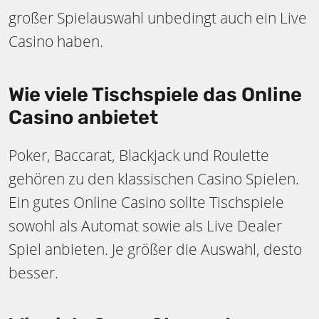
großer Spielauswahl unbedingt auch ein Live
Casino haben.
Wie viele Tischspiele das Online
Casino anbietet
Poker, Baccarat, Blackjack und Roulette
gehören zu den klassischen Casino Spielen.
Ein gutes Online Casino sollte Tischspiele
sowohl als Automat sowie als Live Dealer
Spiel anbieten. Je größer die Auswahl, desto
besser.