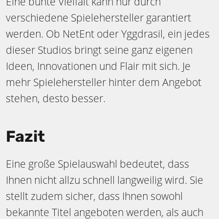
Eine bunte Vielfalt kann nur durch
verschiedene Spielehersteller garantiert
werden. Ob NetEnt oder Yggdrasil, ein jedes
dieser Studios bringt seine ganz eigenen
Ideen, Innovationen und Flair mit sich. Je
mehr Spielehersteller hinter dem Angebot
stehen, desto besser.
Fazit
Eine große Spielauswahl bedeutet, dass
Ihnen nicht allzu schnell langweilig wird. Sie
stellt zudem sicher, dass Ihnen sowohl
bekannte Titel angeboten werden, als auch